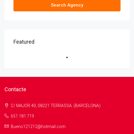
Search Agency
Featured
Contacte
C/ MAJOR 40, 08221 TERRASSA. (BARCELONA)
651 181 719
Bueno121212@hotmail.com