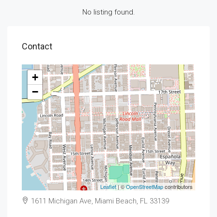
No listing found.
Contact
+
−
Leaflet
| ©
OpenStreetMap
contributors
1611 Michigan Ave, Miami Beach, FL 33139