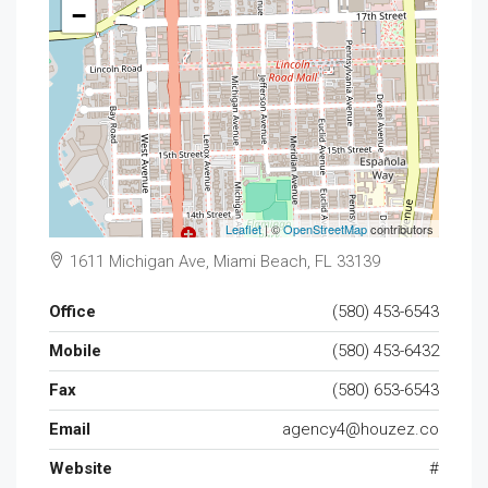
−
Leaflet
| ©
OpenStreetMap
contributors
1611 Michigan Ave, Miami Beach, FL 33139
Office
(580) 453-6543
Mobile
(580) 453-6432
Fax
(580) 653-6543
Email
agency4@houzez.co
Website
#