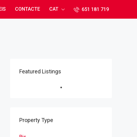
EIS
CONTACTE
CAT
651 181 71​9
Featured Listings
Property Type
Pis