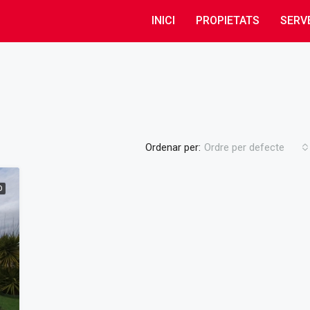
INICI
PROPIETATS
SERV
Ordenar per:
Ordre per defecte
O