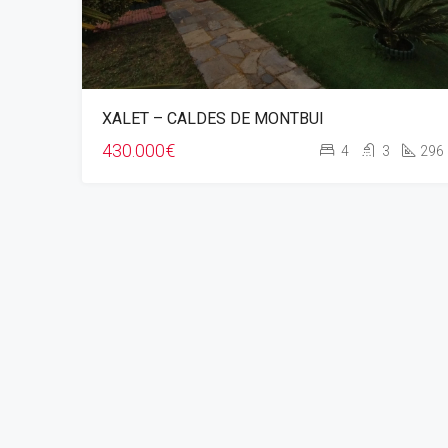
XALET – CALDES DE MONTBUI
430.000€
4
3
296