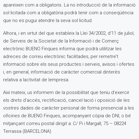
apareixen com a obligatoris. La no introducció de la informació
sol·licitada com a obligatòria podrà tenir com a conseqüència
que no es pugui atendre la seva sol·licitud.
Alhora, i en virtut del que estableix la Llei 34/2002, d’11 de juliol,
de Serveis de la Societat de la Informació i de Comerç
electrònic BUENO Finques informa que podrà utilitzar les
adreces de correu electrònic facilitades, per remetre’t
informació sobre els seus productes i serveis, avisos i ofertes
i, en general, informació de caràcter comercial dinterès
relativa a lactivitat de lempresa.
Així mateix, us informem de la possibilitat que teniu d’exercir
els drets d’accés, rectificació, cancel·lació i oposició de les
vostres dades de caràcter personal de forma presencial a les
oficines de BUENO Finques, acompanyant còpia de DNI, o bé
mitjançant correu postal dirigit a: C/ Pi i Margall, 75 – 08224
Terrassa (BARCELONA)