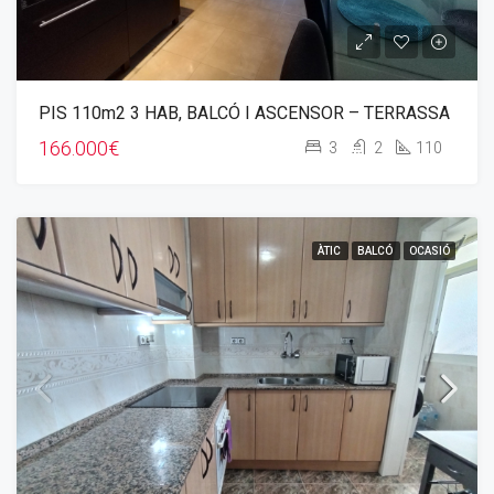
PIS 110m2 3 HAB, BALCÓ I ASCENSOR – TERRASSA
166.000€
3
2
110
ÀTIC
BALCÓ
OCASIÓ