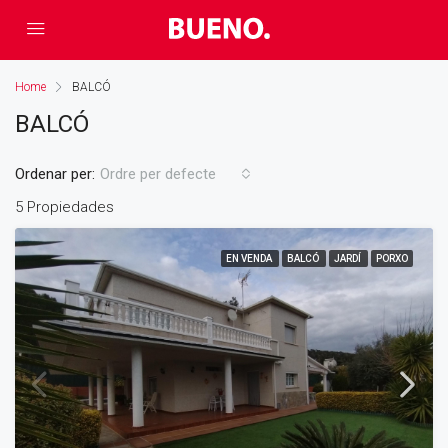
Home
BALCÓ
BALCÓ
Ordenar per:
Ordre per defecte
5 Propiedades
EN VENDA
BALCÓ
JARDÍ
PORXO