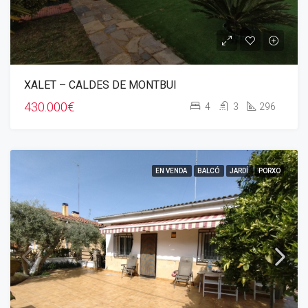
XALET – CALDES DE MONTBUI
430.000€
4
3
296
EN VENDA
BALCÓ
JARDÍ
PORXO