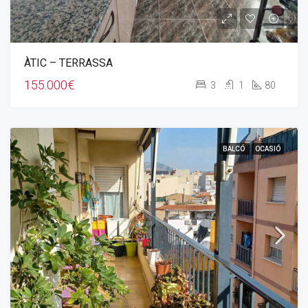
ÀTIC – TERRASSA
155.000€
3
1
80
BALCÓ
OCASIÓ