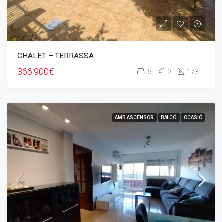
CHALET – TERRASSA
366.900€
5
2
173
AMB ASCENSOR
BALCÓ
OCASIÓ