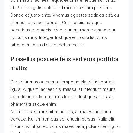
Duis mattis laoreet neque, et ornare neque sollicitudin
at. Proin sagittis dolor sed mi elementum pretium.
Donec et justo ante. Vivamus egestas sodales est, eu
rhoncus urna semper eu. Cum sociis natoque
penatibus et magnis dis parturient montes, nascetur
ridiculus mus. Integer tristique elit lobortis purus
bibendum, quis dictum metus mattis.
Phasellus posuere felis sed eros porttitor
mattis
Curabitur massa magna, tempor in blandit id, porta in
ligula. Aliquam laoreet nisl massa, at interdum mauris
sollicitudin et. Mauris risus lectus, tristique at nisl at,
pharetra tristique enim.
Nullam this is a link nibh facilisis, at malesuada orci
congue. Nullam tempus sollicitudin cursus. Nulla elit
mauris, volutpat eu varius malesuada, pulvinar eu ligula.