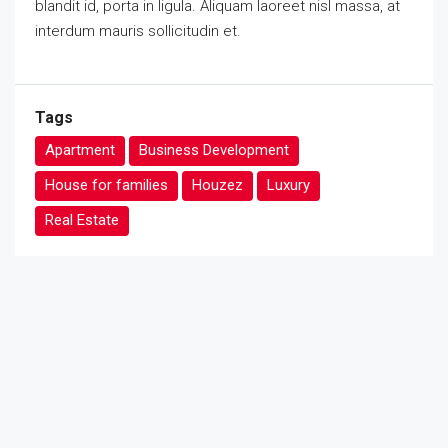
blandit id, porta in ligula. Aliquam laoreet nisl massa, at
interdum mauris sollicitudin et.
Tags
Apartment
Business Development
House for families
Houzez
Luxury
Real Estate